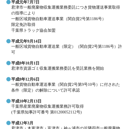
平成元年7月7日
君津市一般廃棄物収集運搬業務委託につき貨物運送事業取得
の指導により
一般区域貨物自動車運送事業（関自貨2号第1186号）
限定免許取得
千葉県トラック協会加盟
平成元年9月14日
一般区域貨物自動車運送業（限定）（関自貨2号第1186号）許
可
平成8年10月1日
君津市資源ゴミ収集運搬業務委託を受託業務を開始
平成8年12月6日
一般貨物自動車運送事業（関自貨2号第9号10号）に付された
条件（限定）の解除について許可承認
平成10年2月13日
千葉県産業廃棄物収集運搬業務許可取得
(千葉県知事許可番号 第01200052112号)
平成12年3月
君津市・木更津市・富津市・袖ヶ浦市の近隣四市一般廃棄物