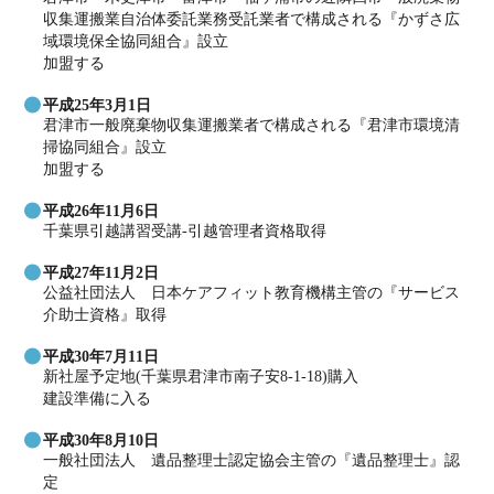
収集運搬業自治体委託業務受託業者で構成される『かずさ広
域環境保全協同組合』設立
加盟する
平成25年3月1日
君津市一般廃棄物収集運搬業者で構成される『君津市環境清
掃協同組合』設立
加盟する
平成26年11月6日
千葉県引越講習受講-引越管理者資格取得
平成27年11月2日
公益社団法人 日本ケアフィット教育機構主管の『サービス
介助士資格』取得
平成30年7月11日
新社屋予定地(千葉県君津市南子安8-1-18)購入
建設準備に入る
平成30年8月10日
一般社団法人 遺品整理士認定協会主管の『遺品整理士』認
定