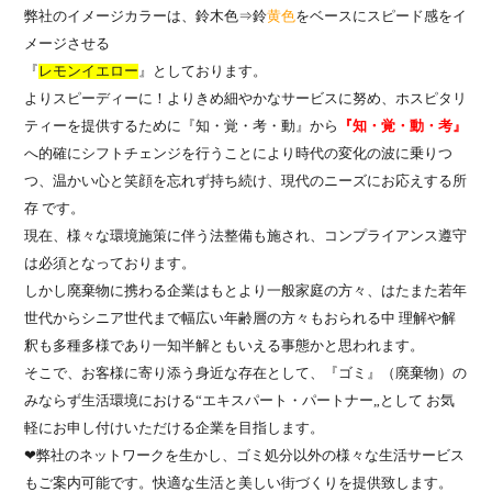
弊社のイメージカラーは、鈴木色⇒鈴
黄色
をベースにスピード感をイ
メージさせる
『
レモンイエロー
』としております。
よりスピーディーに！よりきめ細やかなサービスに努め、ホスピタリ
ティーを提供するために『知・覚・考・動』から
『知・覚・動・考』
へ的確にシフトチェンジを行うことにより時代の変化の波に乗りつ
つ、温かい心と笑顔を忘れず持ち続け、現代のニーズにお応えする所
存 です。
現在、様々な環境施策に伴う法整備も施され、コンプライアンス遵守
は必須となっております。
しかし廃棄物に携わる企業はもとより一般家庭の方々、はたまた若年
世代からシニア世代まで幅広い年齢層の方々もおられる中 理解や解
釈も多種多様であり一知半解ともいえる事態かと思われます。
そこで、お客様に寄り添う身近な存在として、『ゴミ』（廃棄物）の
みならず生活環境における“エキスパート・パートナー„として お気
軽にお申し付けいただける企業を目指します。
❤弊社のネットワークを生かし、ゴミ処分以外の様々な生活サービス
もご案内可能です。快適な生活と美しい街づくりを提供致します。