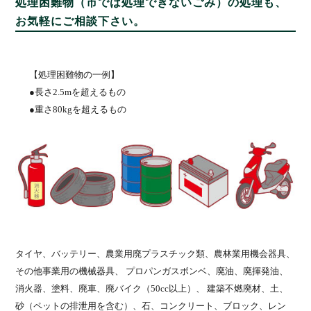
処理困難物（市では処理できないごみ）の処理も、
お気軽にご相談下さい。
【処理困難物の一例】
●長さ2.5mを超えるもの
●重さ80kgを超えるもの
タイヤ、バッテリー、農業用廃プラスチック類、農林業用機会器具、
その他事業用の機械器具、 プロパンガスボンベ、廃油、廃揮発油、
消火器、塗料、廃車、廃バイク（50cc以上）、 建築不燃廃材、土、
砂（ペットの排泄用を含む）、石、コンクリート、ブロック、レン