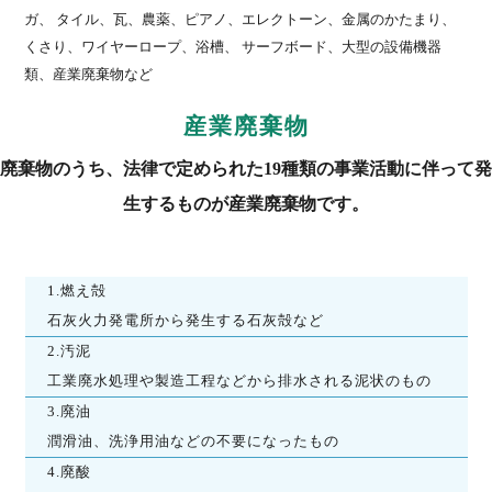
ガ、 タイル、瓦、農薬、ピアノ、エレクトーン、金属のかたまり、
くさり、ワイヤーロープ、浴槽、 サーフボード、大型の設備機器
類、産業廃棄物など
産業廃棄物
廃棄物のうち、法律で定められた19種類の事業活動に伴って発
生するものが産業廃棄物です。
1.燃え殻
石灰火力発電所から発生する石灰殻など
2.汚泥
工業廃水処理や製造工程などから排水される泥状のもの
3.廃油
潤滑油、洗浄用油などの不要になったもの
4.廃酸