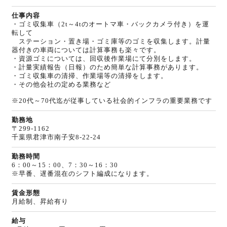
仕事内容
・ゴミ収集車（2t～4tのオートマ車・バックカメラ付き）を運
転して
ステーション・置き場・ゴミ庫等のゴミを収集します。計量
器付きの車両については計算事務も楽々です。
・資源ゴミについては、回収後作業場にて分別をします。
・計量実績報告（日報）のため簡単な計算事務があります。
・ゴミ収集車の清掃、作業場等の清掃をします。
・その他会社の定める業務など
※20代～70代迄が従事している社会的インフラの重要業務です
勤務地
〒299-1162
千葉県君津市南子安8-22-24
勤務時間
6：00～15：00、7：30～16：30
※早番、遅番混在のシフト編成になります。
賃金形態
月給制、昇給有り
給与