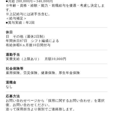
■月給 280,000円～346,000円
※年齢・資格・経験・能力・前職給与を優遇・考慮し決定しま
す。
※上記給与には諸手当含む。
＜給与補足＞
■賞与実績：年2回
休日
日 その他（週休2日制）
年間休日87日 シフト編成による
有給休暇6ヵ月後10日間付与
通勤手当
実費支給（上限あり） 月額10,000円
社会保険等
雇用保険、労災保険、健康保険、厚生年金保険
退職金
なし
応募方法
お問い合わせページから「採用に関するお問い合わせ」を選択
後、お問い合わせください。
追って採用担当より個別でご連絡致します。